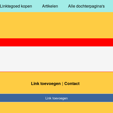
Linktegoed kopen
Artikelen
Alle dochterpagina's
Link toevoegen
Contact
Link toevoegen