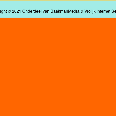
ight © 2021 Onderdeel van
BaakmanMedia
&
Vrolijk Internet S