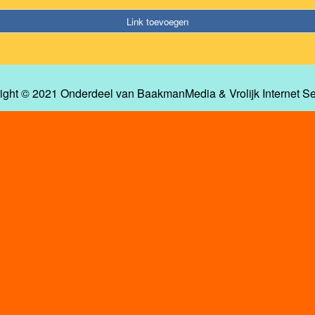
Link toevoegen
ight © 2021 Onderdeel van
BaakmanMedia
&
Vrolijk Internet S