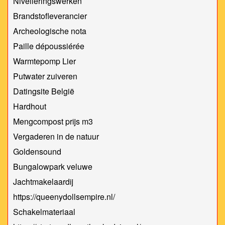
Nivelleringswerken
Brandstofleverancier
Archeologische nota
Paille dépoussiérée
Warmtepomp Lier
Putwater zuiveren
Datingsite België
Hardhout
Mengcompost prijs m3
Vergaderen in de natuur
Goldensound
Bungalowpark veluwe
Jachtmakelaardij
https://queenydollsempire.nl/
Schakelmateriaal