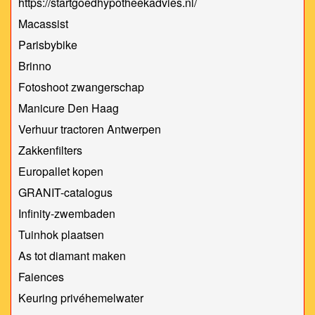
https://startgoedhypotheekadvies.nl/
Macassist
Parisbybike
Brinno
Fotoshoot zwangerschap
Manicure Den Haag
Verhuur tractoren Antwerpen
Zakkenfilters
Europallet kopen
GRANIT-catalogus
Infinity-zwembaden
Tuinhok plaatsen
As tot diamant maken
Faiences
Keuring privéhemelwater