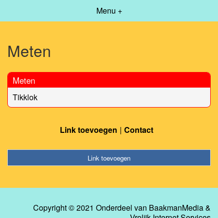
Menu +
Meten
Meten
Tikklok
Link toevoegen
Contact
Link toevoegen
Copyright © 2021 Onderdeel van
BaakmanMedia
&
Vrolijk Internet Services