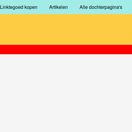
Linktegoed kopen
Artikelen
Alle dochterpagina's