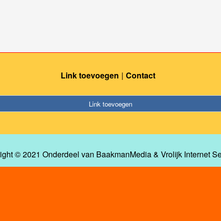
Link toevoegen
Contact
Link toevoegen
ight © 2021 Onderdeel van
BaakmanMedia
&
Vrolijk Internet S