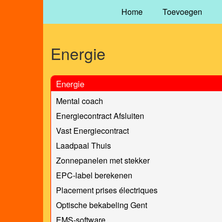
Home
Toevoegen
Energie
Energie
Mental coach
Energiecontract Afsluiten
Vast Energiecontract
Laadpaal Thuis
Zonnepanelen met stekker
EPC-label berekenen
Placement prises électriques
Optische bekabeling Gent
EMS-software