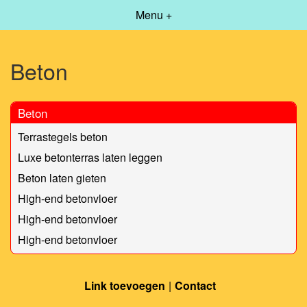
Menu +
Beton
Beton
Terrastegels beton
Luxe betonterras laten leggen
Beton laten gieten
High-end betonvloer
High-end betonvloer
High-end betonvloer
Link toevoegen
Contact